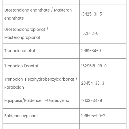
Drostanolone enanthate / Masteron
13425-31-5
enanthate
Drostanolonpropionat /
521-12-0
Masteronpropionat
Trenbolonacetat
10161-34-9
Trenbolon Enantat
1629618-98-9
Trenbolon-Hexahydrobenzylcarbonat /
23454-33-3
Parabolan
Equipoise/Boldenoe
-Undecylenat
13103-34-9
Boldenoncypionat
106505-90-2