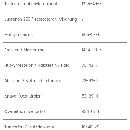
Testosteronphenylpropionat
_
1255-49-8
Sustanon 250 / Testosteron-Mischung
/
Methyltrienolon
965-93-5
Proviron / Mesterolon
1424-00-6
Fluoxymesteron / Halotestin / Halo
76-43-7
Dianabol / Methandrostenolon
72-63-9
Anavar/Oxandrolon
53-39-4
Oxymetholon/Anadrol
434-07-1
Tamoxifen Citrat/Nolvadex
10540-29-1