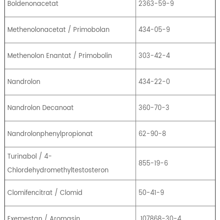
Boldenonacetat
2363-59-9
Methenolonacetat / Primobolan
434-05-9
Methenolon Enantat / Primobolin
303-42-4
Nandrolon
434-22-0
Nandrolon Decanoat
360-70-3
Nandrolonphenylpropionat
62-90-8
Turinabol / 4-
855-19-6
Chlordehydromethyltestosteron
Clomifencitrat / Clomid
50-41-9
Exemestan / Aromasin
107868-30-4