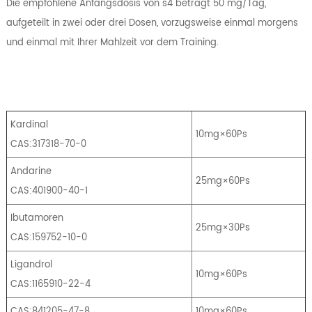
Die empfohlene Anfangsdosis von s4 beträgt 50 mg/Tag,
aufgeteilt in zwei oder drei Dosen, vorzugsweise einmal morgens
und einmal mit Ihrer Mahlzeit vor dem Training.
Kardinal
10mg×60Ps
CAS:317318-70-0
Andarine
25mg×60Ps
CAS:401900-40-1
Ibutamoren
25mg×30Ps
CAS:159752-10-0
Ligandrol
10mg×60Ps
CAS:1165910-22-4
CAS:841205-47-8
10mg×60Ps