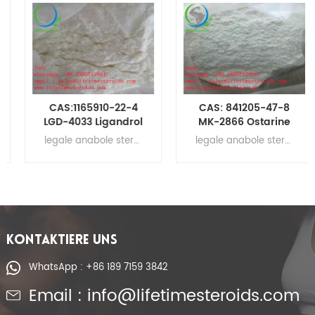
CAS:1165910-22-4
CAS: 841205-47-8
LGD-4033 Ligandrol
MK-2866 Ostarine
Sarm Tabletten 60
Tabletten Pillen
legale anabole steroide zum muskelaufbau , rohes Testosteronpulver, Steroidhormone, Muskelaufbaupräparate
legale anabole steroide zum muskelaufbau , rohes Testosteronpulver, Steroidhormone, Muskelaufbaupräparate Ostarine Tabletten Ostarine Pillen MK-2866 Sarm-Tabletten
Stück / Flasche
Sarm MK-2866
KONTAKTIERE UNS
WhatsApp : +86 189 7159 3842
Email : info@lifetimesteroids.com