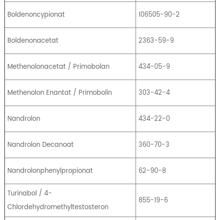
Boldenoncypionat
106505-90-2
Boldenonacetat
2363-59-9
Methenolonacetat / Primobolan
434-05-9
Methenolon Enantat / Primobolin
303-42-4
Nandrolon
434-22-0
Nandrolon Decanoat
360-70-3
Nandrolonphenylpropionat
62-90-8
Turinabol / 4-
855-19-6
Chlordehydromethyltestosteron