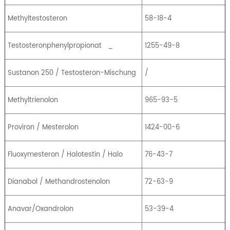
Methyltestosteron
58-18-4
Testosteronphenylpropionat
_
1255-49-8
Sustanon 250 / Testosteron-Mischung
/
Methyltrienolon
965-93-5
Proviron / Mesterolon
1424-00-6
Fluoxymesteron / Halotestin / Halo
76-43-7
Dianabol / Methandrostenolon
72-63-9
Anavar/Oxandrolon
53-39-4