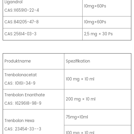
Ligandrol
10mg×60Ps
CAS:1165910-22-4
CAS:841205-47-8
10mg×60Ps
CAS:25614-03-3
2,5 mg × 30 Ps
Produktname
Spezifikation
Trenbolonacetat
100 mg × 10 ml
CAS: 10161-34-9
Trenbolon Enanthate
200 mg × 10 ml
CAS: 1629618-98-9
75mg×10ml
Trenbolon Hexa
CAS: 23454-33--3
100 mg × 10 ml