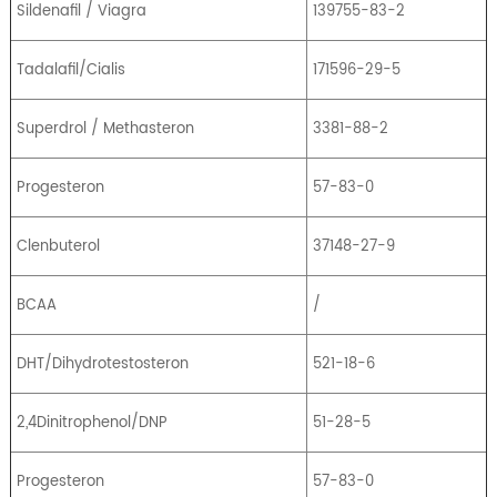
Sildenafil / Viagra
139755-83-2
Tadalafil/Cialis
171596-29-5
Superdrol / Methasteron
3381-88-2
Progesteron
57-83-0
Clenbuterol
37148-27-9
BCAA
/
DHT/Dihydrotestosteron
521-18-6
2,4Dinitrophenol/DNP
51-28-5
Progesteron
57-83-0