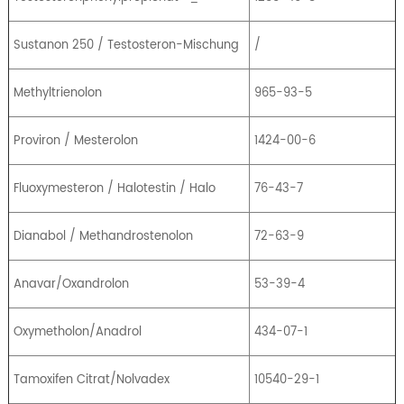
Sustanon 250 / Testosteron-Mischung
/
Methyltrienolon
965-93-5
Proviron / Mesterolon
1424-00-6
Fluoxymesteron / Halotestin / Halo
76-43-7
Dianabol / Methandrostenolon
72-63-9
Anavar/Oxandrolon
53-39-4
Oxymetholon/Anadrol
434-07-1
Tamoxifen Citrat/Nolvadex
10540-29-1