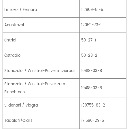
Letrozol / Femara
112809-51-5
Anastrozol
120511-73-1
Östriol
50-27-1
Östradiol
50-28-2
Stanozolol / Winstrol-Pulver injizierbar
10418-03-8
Stanozolol / Winstrol-Pulver zum
10418-03-8
Einnehmen
Sildenafil / Viagra
139755-83-2
Tadalafil/Cialis
171596-29-5