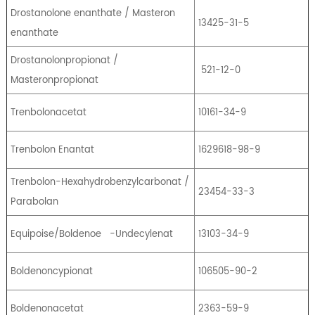
Drostanolone enanthate / Masteron
13425-31-5
enanthate
Drostanolonpropionat /
521-12-0
Masteronpropionat
Trenbolonacetat
10161-34-9
Trenbolon Enantat
1629618-98-9
Trenbolon-Hexahydrobenzylcarbonat /
23454-33-3
Parabolan
Equipoise/Boldenoe
-Undecylenat
13103-34-9
Boldenoncypionat
106505-90-2
Boldenonacetat
2363-59-9