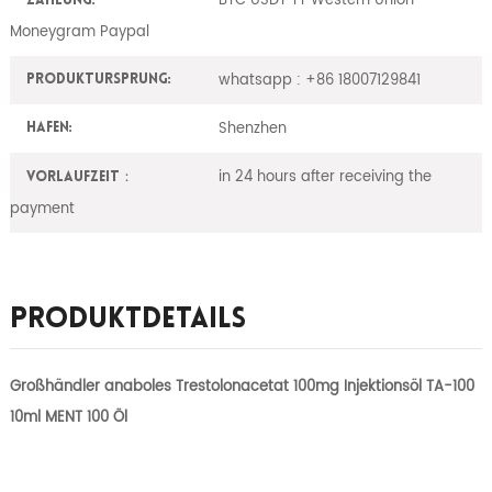
BTC USDT TT Western Union
Zahlung:
Moneygram Paypal
whatsapp : +86 18007129841
ProduktUrsprung:
Shenzhen
Hafen:
in 24 hours after receiving the
Vorlaufzeit：
payment
Produktdetails
Großhändler anaboles Trestolonacetat 100mg Injektionsöl TA-100
10ml MENT 100 Öl