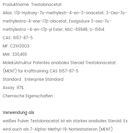
Produktname: Trestolonacetat
Alias: 17β-Hydroxy-7α-methylestr-4-en-3-onacetat; 3-Oxo-7α-
methylestra-4-ene-17β-olacetat; Essigsäure 3-oxo-7α-
methylestra -4-en-17β-yl Ester; NSC-69948; U-15614
CAS: 6157-87-5
MF: C21H30O3
MW: 330,465
Molekülstruktur Potentes anaboles Steroid Trestolonacetat
(MENT) für Krafttraining CAS 6157-87-5
Standard : Enterprise Standard
Assay :97%
Chemische Eigenschaften :
Verwendung als
weißes Pulver Testolonacetat ist ein starkes anaboles Steroid. Es
wird auch als 7-Alpha-Methyl-19-Nortestosteron (MENT)