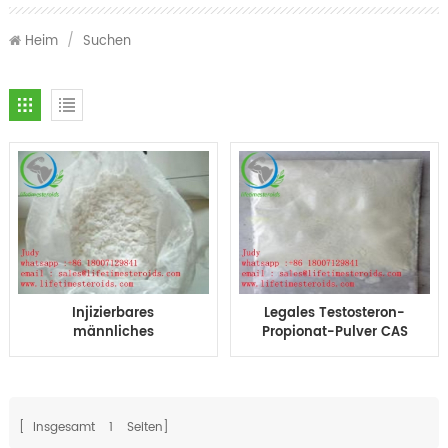
Heim
/
Suchen
Injizierbares
Legales Testosteron-
männliches
Propionat-Pulver CAS
Geschlechtssteroidhormon
57-85-2 der anabolen
Testosteron
Steroide
Phenylpropionat TPP
erhöht die
Muskelmasse
[ Insgesamt
1
Seiten]