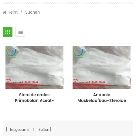
Heim
/
Suchen
Steroide orales
Anabole
Primobolan Aceat-
Muskelaufbau-Steroide
10mg Tabletten
primo a primo ace
Tabletten Tabs orales
Anabole Hormone
Primobolan für
Muskelaufbau-Steroide
Bodybuilding
Pulver
[ Insgesamt
1
Seiten]