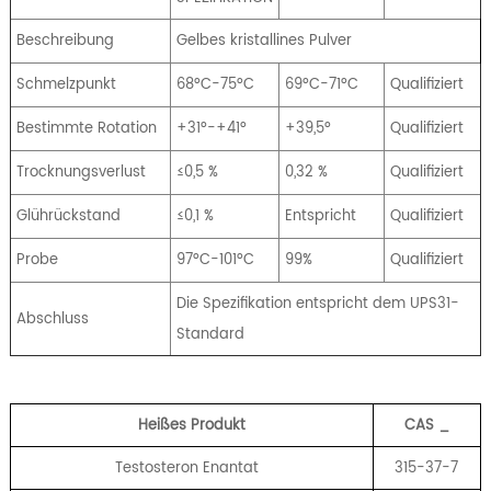
Beschreibung
Gelbes kristallines Pulver
Schmelzpunkt
68ºC-75ºC
69ºC-71ºC
Qualifiziert
Bestimmte Rotation
+31º-+41º
+39,5º
Qualifiziert
Trocknungsverlust
≤0,5 %
0,32 %
Qualifiziert
Glührückstand
≤0,1 %
Entspricht
Qualifiziert
Probe
97ºC-101ºC
99%
Qualifiziert
Die Spezifikation entspricht dem UPS31-
Abschluss
Standard
Heißes Produkt
CAS
_
Testosteron Enantat
315-37-7