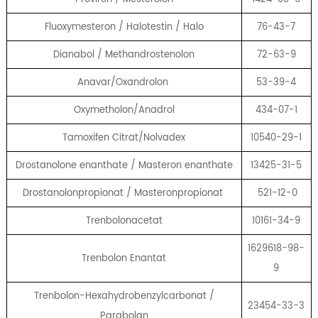
Fluoxymesteron / Halotestin / Halo
76-43-7
Dianabol / Methandrostenolon
72-63-9
Anavar/Oxandrolon
53-39-4
Oxymetholon/Anadrol
434-07-1
Tamoxifen Citrat/Nolvadex
10540-29-1
Drostanolone enanthate / Masteron enanthate
13425-31-5
Drostanolonpropionat / Masteronpropionat
521-12-0
Trenbolonacetat
10161-34-9
1629618-98-
Trenbolon Enantat
9
Trenbolon-Hexahydrobenzylcarbonat /
23454-33-3
Parabolan