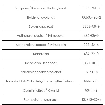
Equipoise/Boldenoe-Undecylenat
13103-34-9
Boldenoncypionat
106505-90-2
Boldenonacetat
2363-59-9
Methenolonacetat / Primobolan
434-05-9
Methenolon Enantat / Primobolin
303-42-4
Nandrolon
434-22-0
Nandrolon Decanoat
360-70-3
Nandrolonphenylpropionat
62-90-8
Turinabol / 4-Chlordehydromethyltestosteron
855-19-6
Clomifencitrat / Clomid
50-41-9
Exemestan / Aromasin
107868-30-4