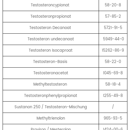
Testosteroncypionat
58-20-8
Testosteronpropionat
57-85-2
Testosteron Decanoat
5721-91-5
Testosteron undecanoat
5949-44-0
Testosteron Isocaproat
15262-86-9
Testosteron-Basis
58-22-0
Testosteronacetat
1045-69-8
Methyltestosteron
58-18-4
Testosteronphenylpropionat
1255-49-8
Sustanon 250 / Testosteron-Mischung
/
Methyltrienolon
965-93-5
Proviron / Mesterolon
1424-00-6