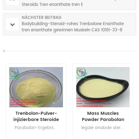
Steroids Tren enanthate tren E
NÄCHSTER BEITRAG
Bodybuilding-Steroid-rohes Trenbolone Enanthate
tren enanthate gewinnen Muskeln CAS 10161-33-8
Mass Muscles
CAS 23454-33-3
Powder Parabolan
Trenbolone
Tren Hexy Tren Hex
Hexahydrobenzyl
legale anabole steroide zum muskelaufbau , rohes Testosteronpulver, Steroidhormone, Muskelaufbaupräparate Trenbolone Hex Trenbolone Hex Bodybuilding Trenbolone Hex Nebenwirkungen Trenbolone Hex Dosierung Trenbolone Hex Trenbolone Hexy 100
Parabolan-Zyklus, Parabolan-Dosierung, Parabolan-Dosierung pro Woche, Parabolan-Dosierung, Parabolan-Forum, Parabolan Frankreich, Primobolan-Fettabbau, Parabolan für Anfänger, Parabolan-Formel
Steroidhormon CAS
Carbonate
23454-33-3
parabolan gelbes