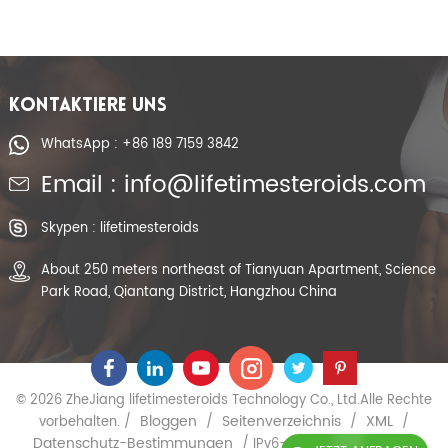
kristallines Pulver
KONTAKTIERE UNS
WhatsApp : +86 189 7159 3842
Email : info@lifetimesteroids.com
Skypen : lifetimesteroids
About 250 meters northeast of Tianyuan Apartment, Science
Park Road, Qiantang District, Hangzhou China
© 2026 ZheJiang lifetimesteroids Technology Co., Ltd.Alle Rechte
Bloggen
Seitenverzeichnis
XML
vorbehalten. /
/
/
/
Datenschutz-Bestimmungen
/ IPv6-Netzwerk unterstützt