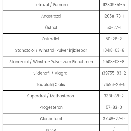
Letrozol / Femara
112809-51-5
Anastrozol
120511-73-1
Östriol
50-27-1
Östradiol
50-28-2
Stanozolol / Winstrol-Pulver injizierbar
10418-03-8
Stanozolol / Winstrol-Pulver zum Einnehmen
10418-03-8
Sildenafil / Viagra
139755-83-2
Tadalafil/Cialis
171596-29-5
Superdrol / Methasteron
3381-88-2
Progesteron
57-83-0
Clenbuterol
37148-27-9
BCAA
/