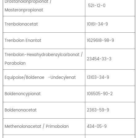
Drostanolonpropionat /
521-12-0
Masteronpropionat
Trenbolonacetat
10161-34-9
Trenbolon Enantat
1629618-98-9
Trenbolon-Hexahydrobenzylcarbonat /
23454-33-3
Parabolan
Equipoise/Boldenoe
-Undecylenat
13103-34-9
Boldenoncypionat
106505-90-2
Boldenonacetat
2363-59-9
Methenolonacetat / Primobolan
434-05-9