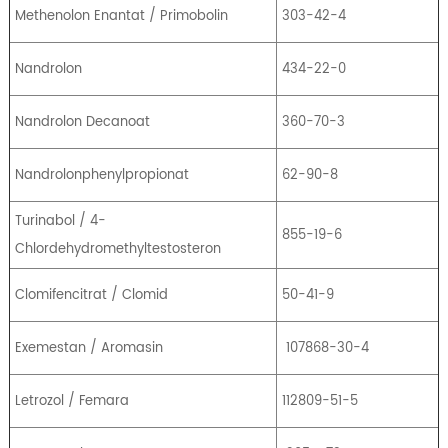
Methenolon Enantat / Primobolin
303-42-4
Nandrolon
434-22-0
Nandrolon Decanoat
360-70-3
Nandrolonphenylpropionat
62-90-8
Turinabol / 4-
855-19-6
Chlordehydromethyltestosteron
Clomifencitrat / Clomid
50-41-9
Exemestan / Aromasin
107868-30-4
Letrozol / Femara
112809-51-5