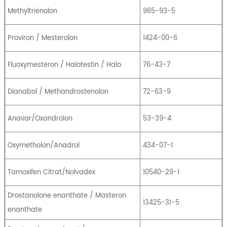
Methyltrienolon
965-93-5
Proviron / Mesterolon
1424-00-6
Fluoxymesteron / Halotestin / Halo
76-43-7
Dianabol / Methandrostenolon
72-63-9
Anavar/Oxandrolon
53-39-4
Oxymetholon/Anadrol
434-07-1
Tamoxifen Citrat/Nolvadex
10540-29-1
Drostanolone enanthate / Masteron
13425-31-5
enanthate