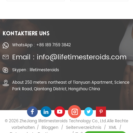
87616-84-0
CAS 434-05-9
KONTAKTIERE UNS
WhatsApp : +86 189 7159 3842
Email : info@lifetimesteroids.com
Skypen : lifetimesteroids
About 250 meters northeast of Tianyuan Apartment, Science
Park Road, Qiantang District, Hangzhou China
© 2026 ZheJiang lifetimesteroids Technology Co., Ltd.Alle Rechte
Bloggen
Seitenverzeichnis
XML
vorbehalten. /
/
/
/