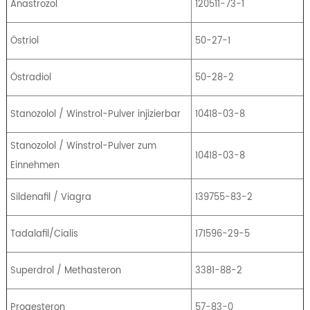
Anastrozol
120511-73-1
Östriol
50-27-1
Östradiol
50-28-2
Stanozolol / Winstrol-Pulver injizierbar
10418-03-8
Stanozolol / Winstrol-Pulver zum
10418-03-8
Einnehmen
Sildenafil / Viagra
139755-83-2
Tadalafil/Cialis
171596-29-5
Superdrol / Methasteron
3381-88-2
Progesteron
57-83-0