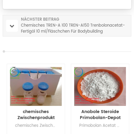
NÄCHSTER BEITRAG
Chemisches TREN-A 100 TREN-A150 Trenbolonacetat-
Fertigöl 10 ml/Fläschchen Für Bodybuilding
chemisches
Anabole Steroide
Zwischenprodukt
Primobolan-Depot
GHRP-6 99,99 %
Methenolone Acetate
chemisches Zwischenprodukt GHRP-6 99,99 % hochreine CAS-Nr. 87616-84-0
Primobolan Acetat Großbritannien, Primobolan Acetat Halbwertszeit, Primobolan anabole Bewertung, Primobolan Acetat injizierbar, Primobolan Acetat Bodybuilding, Alpha Pharma Primobolan, Alpha Pharma Primobolan Review, Primobolan Bodybuilding
hochreine CAS-Nr.
für Muskelwachstum