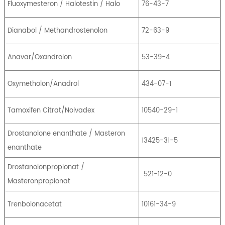
Fluoxymesteron / Halotestin / Halo
76-43-7
Dianabol / Methandrostenolon
72-63-9
Anavar/Oxandrolon
53-39-4
Oxymetholon/Anadrol
434-07-1
Tamoxifen Citrat/Nolvadex
10540-29-1
Drostanolone enanthate / Masteron
13425-31-5
enanthate
Drostanolonpropionat /
521-12-0
Masteronpropionat
Trenbolonacetat
10161-34-9