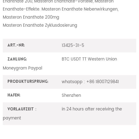
Enanthate 200, Masteron Enanthate-Vorteile, Masteron
Enanthate-Effekte. Masteron Enanthate Nebenwirkungen,
Masteron Enanthate 200mg
Masteron Enanthate Zyklusdosierung
13425-31-5
Art.-Nr:
BTC USDT TT Western Union
Zahlung:
Moneygram Paypal
whatsapp : +86 18007129841
ProduktUrsprung:
Shenzhen
Hafen:
in 24 hours after receiving the
Vorlaufzeit：
payment