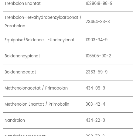
Trenbolon Enantat
1629618-98-9
Trenbolon-Hexahydrobenzylcarbonat /
23454-33-3
Parabolan
Equipoise/Boldenoe
-Undecylenat
13103-34-9
Boldenoncypionat
106505-90-2
Boldenonacetat
2363-59-9
Methenolonacetat / Primobolan
434-05-9
Methenolon Enantat / Primobolin
303-42-4
Nandrolon
434-22-0