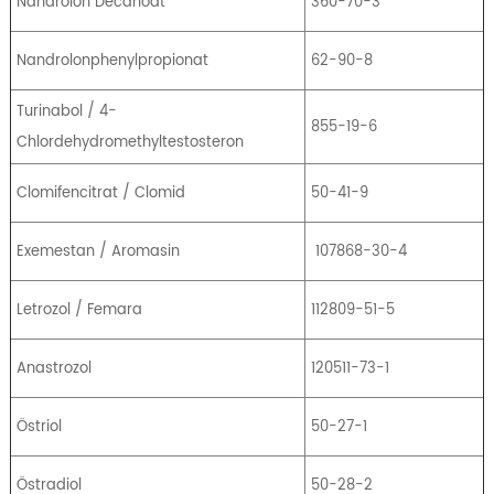
Nandrolon Decanoat
360-70-3
Nandrolonphenylpropionat
62-90-8
Turinabol / 4-
855-19-6
Chlordehydromethyltestosteron
Clomifencitrat / Clomid
50-41-9
Exemestan / Aromasin
107868-30-4
Letrozol / Femara
112809-51-5
Anastrozol
120511-73-1
Östriol
50-27-1
Östradiol
50-28-2