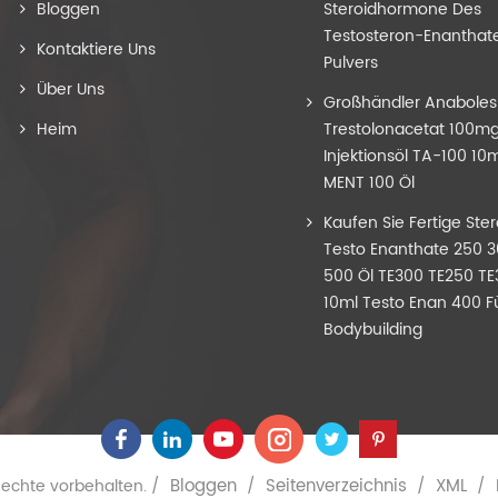
Bloggen
Steroidhormone Des
Testosteron-Enanthat
Kontaktiere Uns
Pulvers
Über Uns
Großhändler Anaboles
Heim
Trestolonacetat 100m
Injektionsöl TA-100 10m
MENT 100 Öl
Kaufen Sie Fertige Ste
Testo Enanthate 250 
500 Öl TE300 TE250 T
10ml Testo Enan 400 F
Bodybuilding
Bloggen
Seitenverzeichnis
XML
 Rechte vorbehalten. /
/
/
/