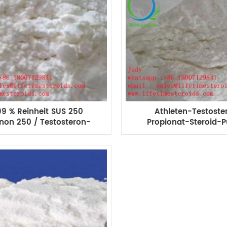
99 % Reinheit SUS 250
Athleten-Testoste
non 250 / Testosteron-
Propionat-Steroid-P
hung anabole Steroide
Test-P-Ergänzung
Bodybuilder 57-8
Steroidhormone Bodyb