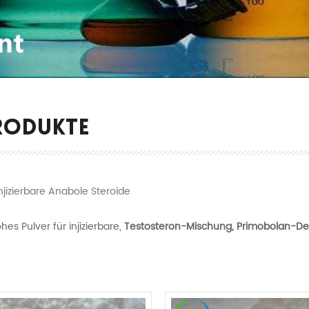
RODUKTE
Injizierbare Anabole Steroide
ohes Pulver für injizierbare,
Testosteron-Mischung, Primobolan-Dep