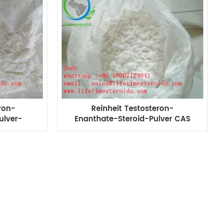
ron-
Reinheit Testosteron-
ulver-
Enanthate-Steroid-Pulver CAS
 für
315-37-7 99,99% für
5-2
Bodybuilding-Muskel-Gewinn
uilding