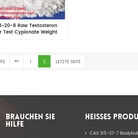
8-20-8 Raw Testosteron
 Test Cypionate Weight
s Powder 99% Reinheit
badybuilding
ITE
1
2
LETZTE SEITE
BRAUCHEN SIE
HEISSES PRODU
HILFE
CAS 315-37-7 Bodybui